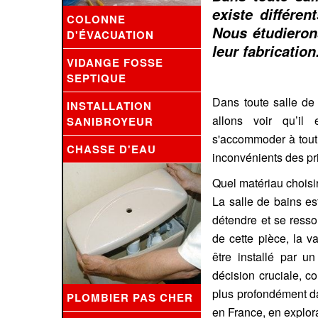
existe différe
COLONNE
Nous étudieron
D'ÉVACUATION
leur fabrication
VIDANGE FOSSE
SEPTIQUE
Dans toute salle de
INSTALLATION
allons voir qu’il 
SANIBROYEUR
s'accommoder à tout 
CHASSE D'EAU
inconvénients des pri
Quel matériau choisi
La salle de bains es
détendre et se resso
de cette pièce, la 
être installé par 
décision cruciale, c
plus profondément da
PLOMBIER PAS CHER
en France, en explora