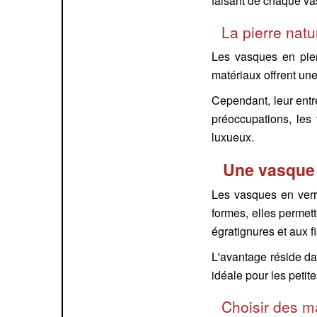
faisant de chaque va
La pierre nat
Les vasques en pierr
matériaux offrent une
Cependant, leur entre
préoccupations, les
luxueux.
Une vasque 
Les vasques en verr
formes, elles permett
égratignures et aux f
L'avantage réside da
idéale pour les petit
Choisir des m