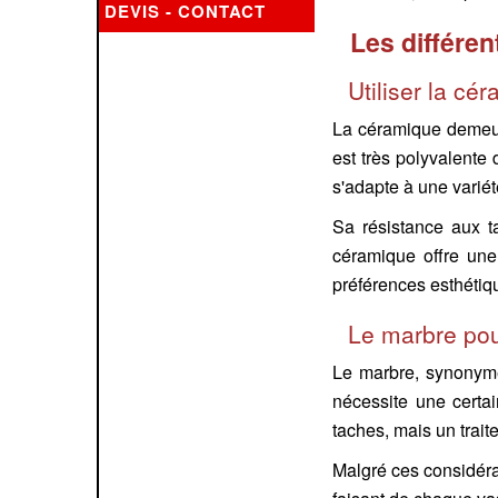
DEVIS - CONTACT
Les différen
Utiliser la cé
La céramique demeure
est très polyvalente 
s'adapte à une varié
Sa résistance aux ta
céramique offre une
préférences esthétiq
Le marbre pou
Le marbre, synonyme
nécessite une certa
taches, mais un trait
Malgré ces considérat