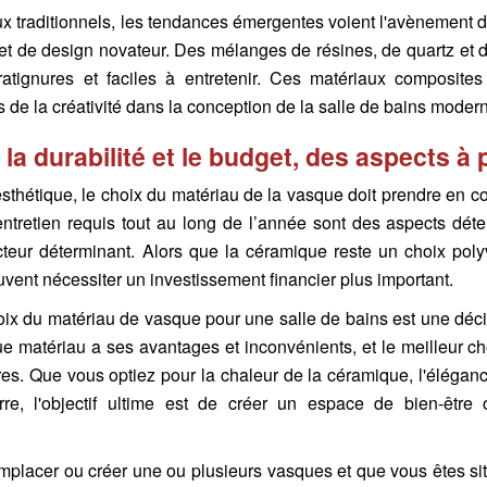
x traditionnels, les tendances émergentes voient l'avènement 
 et de design novateur. Des mélanges de résines, de quartz et 
atignures et faciles à entretenir. Ces matériaux composite
s de la créativité dans la conception de la salle de bains moder
 la durabilité et le budget, des aspects 
esthétique, le choix du matériau de la vasque doit prendre en c
ntretien requis tout au long de l’année sont des aspects dét
cteur déterminant. Alors que la céramique reste un choix poly
ent nécessiter un investissement financier plus important.
oix du matériau de vasque pour une salle de bains est une décis
ue matériau a ses avantages et inconvénients, et le meilleur c
res. Que vous optiez pour la chaleur de la céramique, l'éléganc
re, l'objectif ultime est de créer un espace de bien-être o
emplacer ou créer une ou plusieurs vasques et que vous êtes s