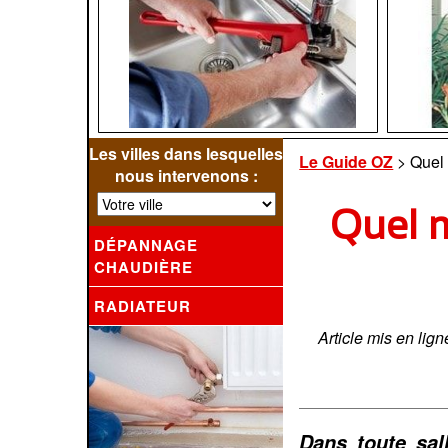
Les villes dans lesquelles
Le Guide OZ
> Quel 
nous intervenons :
Quel m
DÉPANNAGE
CHAUDIÈRE
RADIATEUR
Article mis en lign
Dans toute sal