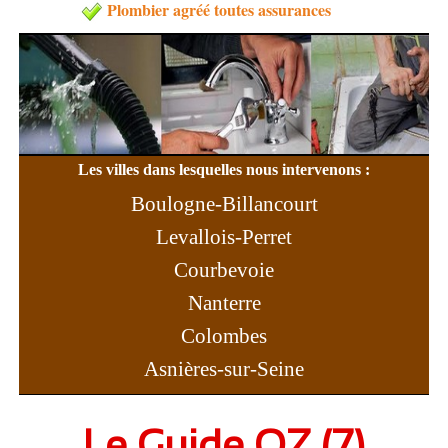
Plombier agréé toutes assurances
Les villes dans lesquelles nous intervenons :
Boulogne-Billancourt
Levallois-Perret
Courbevoie
Nanterre
Colombes
Asnières-sur-Seine
Rueil-Malmaison
Le Guide OZ (7)
Neuilly-sur-Seine