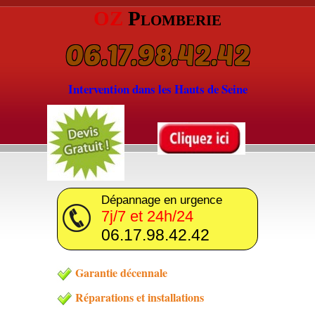
OZ
Plomberie
06.17.98.42.42
Intervention dans les Hauts de Seine
Dépannage en urgence
7j/7 et 24h/24
06.17.98.42.42
Garantie décennale
Réparations et installations