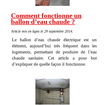
Saint-Cloud
Garches
Comment fonctionne un
Vanves
ballon d’eau chaude ?
La Garenne Colombes
Gennevilliers
Article mis en ligne le 29 septembre 2014.
Bois-Colombes
Le ballon d’eau chaude électrique est un
élément, aujourd’hui très fréquent dans les
Fontenay-aux-Roses
logements, permettant de produire de l’eau
Sèvres
chaude sanitaire. Cet article a pour but
Villeneuve-la-Garenne
d’expliquer de quelle façon il fonctionne.
Chaville
Le Plessis Robinson
Bourg-la-Reine
Ville-d'Avray