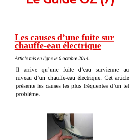
Issy-les-Moulineaux
Suresnes
Clichy
Les causes d’une fuite sur
Clamart
chauffe-eau électrique
Meudon
Puteaux
Article mis en ligne le 6 octobre 2014.
Antony
Il arrive qu’une fuite d’eau survienne au
niveau d’un chauffe-eau électrique. Cet article
Montrouge
présente les causes les plus fréquentes d’un tel
Sceaux
problème.
Châtillon
Bagneux
Châtenay-Malabry
Malakoff