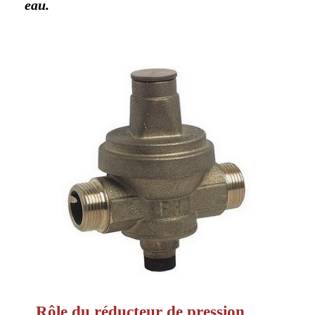
Saint-Cloud
eau.
Garches
Vanves
La Garenne Colombes
Gennevilliers
Bois-Colombes
Fontenay-aux-Roses
Sèvres
Villeneuve-la-Garenne
Chaville
Le Plessis Robinson
Bourg-la-Reine
Ville-d'Avray
Rôle du réducteur de pression