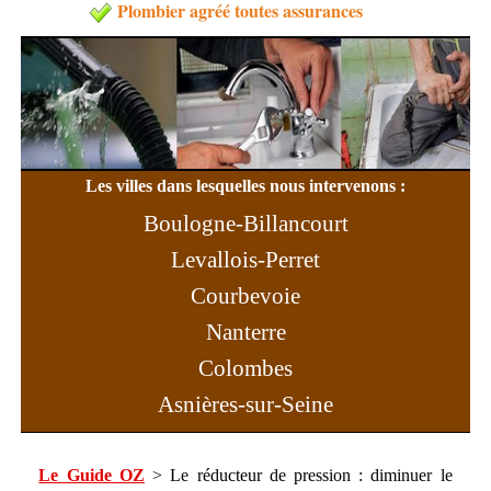
Plombier agréé toutes assurances
Les villes dans lesquelles nous intervenons :
Boulogne-Billancourt
Levallois-Perret
Courbevoie
Nanterre
Colombes
Asnières-sur-Seine
Rueil-Malmaison
Neuilly-sur-Seine
Le Guide OZ
> Le réducteur de pression : diminuer le