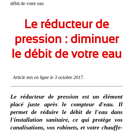
débit de votre eau
Issy-les-Moulineaux
Suresnes
Le réducteur de
Clichy
Clamart
pression : diminuer
Meudon
le débit de votre eau
Puteaux
Antony
Montrouge
Article mis en ligne le 3 octobre 2017.
Sceaux
Châtillon
Le réducteur de pression est un élément
Bagneux
placé juste après le compteur d'eau. Il
permet de réduire le débit de l'eau dans
Châtenay-Malabry
l'installation sanitaire, ce qui protège vos
Malakoff
canalisations, vos robinets, et votre chauffe-