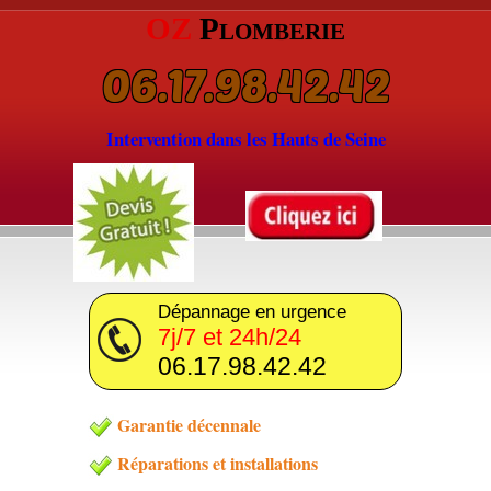
OZ
Plomberie
06.17.98.42.42
Intervention dans les Hauts de Seine
Dépannage en urgence
7j/7 et 24h/24
06.17.98.42.42
Garantie décennale
Réparations et installations