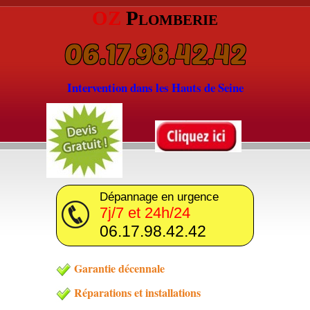
OZ
Plomberie
06.17.98.42.42
Intervention dans les Hauts de Seine
Dépannage en urgence
7j/7 et 24h/24
06.17.98.42.42
Garantie décennale
Réparations et installations