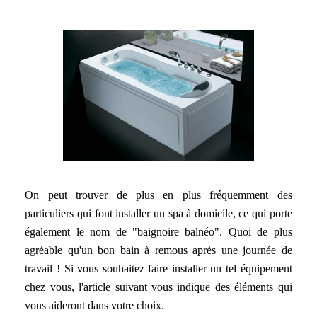
Saint-Cloud
Garches
Vanves
La Garenne Colombes
Gennevilliers
Bois-Colombes
Fontenay-aux-Roses
Sèvres
Villeneuve-la-Garenne
On peut trouver de plus en plus fréquemment des
Chaville
particuliers qui font installer un spa à domicile, ce qui porte
également le nom de "baignoire balnéo". Quoi de plus
Le Plessis Robinson
agréable qu'un bon bain à remous après une journée de
Bourg-la-Reine
travail ! Si vous souhaitez faire installer un tel équipement
Ville-d'Avray
chez vous, l'article suivant vous indique des éléments qui
vous aideront dans votre choix.