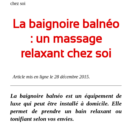
chez soi
Issy-les-Moulineaux
Suresnes
La baignoire balnéo
Clichy
Clamart
: un massage
Meudon
relaxant chez soi
Puteaux
Antony
Montrouge
Article mis en ligne le 28 décembre 2015.
Sceaux
Châtillon
La baignoire balnéo est un équipement de
Bagneux
luxe qui peut être installé à domicile. Elle
permet de prendre un bain relaxant ou
Châtenay-Malabry
tonifiant selon vos envies.
Malakoff