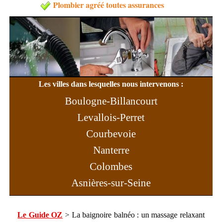
Plombier agréé toutes assurances
Les villes dans lesquelles nous intervenons :
Boulogne-Billancourt
Levallois-Perret
Courbevoie
Nanterre
Colombes
Asnières-sur-Seine
Rueil-Malmaison
Neuilly-sur-Seine
Le Guide OZ
> La baignoire balnéo : un massage relaxant